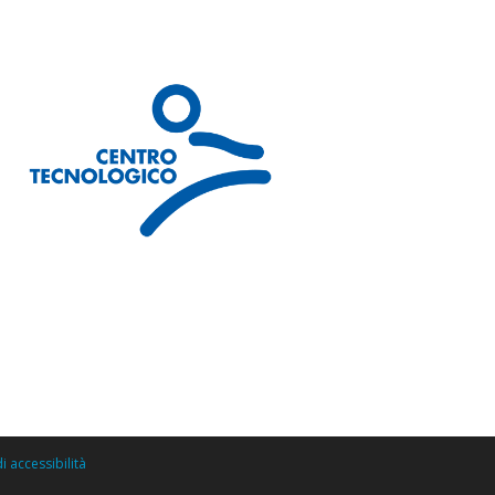
stazioni
ACCETTA
RIFIUTA
 informazioni sul modo in cui utilizzi il nostro sito ai
 combinarle con ulteriori informazioni che hai fornito
okie policy
.
i accessibilità