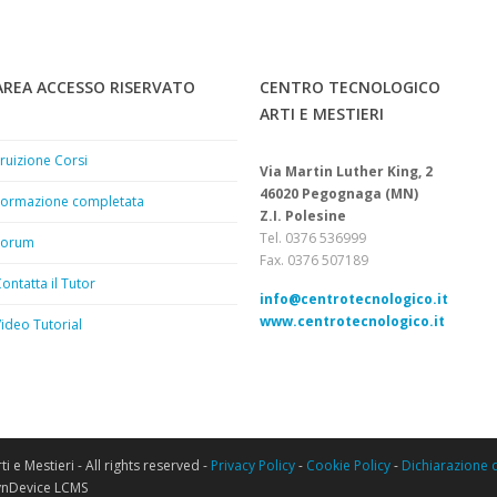
AREA ACCESSO RISERVATO
CENTRO TECNOLOGICO
ARTI E MESTIERI
ruizione Corsi
Via Martin Luther King, 2
46020 Pegognaga (MN)
Formazione completata
Z.I. Polesine
Tel. 0376 536999
Forum
Fax. 0376 507189
ontatta il Tutor
info@centrotecnologico.it
relative ai cookie
www.centrotecnologico.it
ideo Tutorial
Impo
e i contenuti delle pagine e gli eventuali annunci
 e analizzare il traffico verso i nostri server. Forniamo anche
i dati di navigazione e pubblicità, i quali potrebbero altresì
o servizi. Per maggiori informazioni prendere visione della
co
e Mestieri - All rights reserved -
Privacy Policy
-
Cookie Policy
-
Dichiarazione d
nDevice LCMS