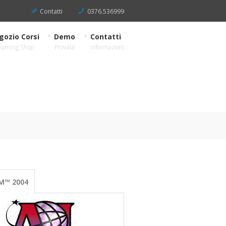
Contatti
0376.536999
gozio Corsi
Demo
Contatti
earning Shop
Provala!
Informazioni
M™ 2004