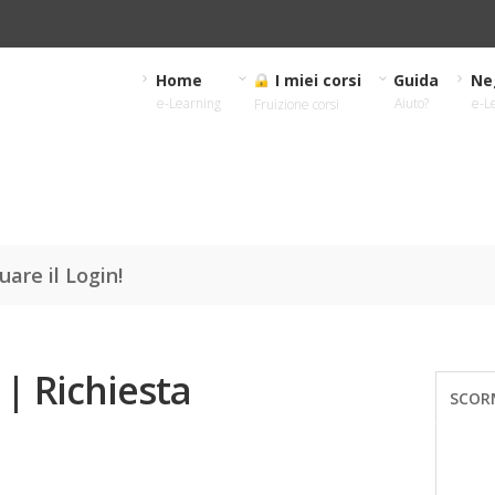
Home
I miei corsi
Guida
Ne
e-Learning
Aiuto?
e-L
Fruizione corsi
uare il Login!
| Richiesta
SCOR