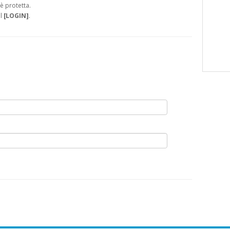
è protetta.
il
[LOGIN]
.