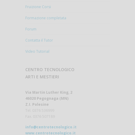
Fruizione Corsi
Formazione completata
Forum
Contatta il Tutor
Video Tutorial
CENTRO TECNOLOGICO
ARTI E MESTIERI
Via Martin Luther King, 2
46020 Pegognaga (MN)
Z.I. Polesine
Tel. 0376 536999
Fax. 0376 507189
info@centrotecnologico.it
www.centrotecnologico.it