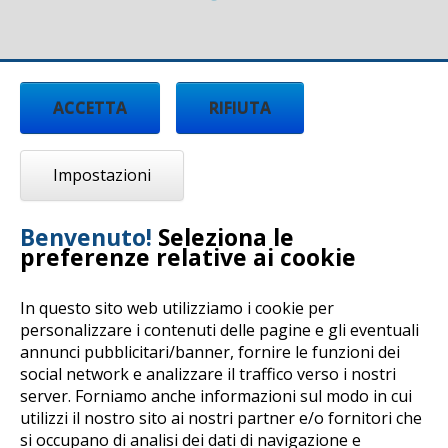
ACCETTA
RIFIUTA
Impostazioni
Benvenuto!
Seleziona le
preferenze relative ai cookie
In questo sito web utilizziamo i cookie per
personalizzare i contenuti delle pagine e gli eventuali
annunci pubblicitari/banner, fornire le funzioni dei
Copyright © 2017 by Centro Tecnologico Arti e
social network e analizzare il traffico verso i nostri
Mestieri - All rights reserved -
Privacy Policy
-
server. Forniamo anche informazioni sul modo in cui
Cookie Policy
-
Dichiarazione di accessibilità
utilizzi il nostro sito ai nostri partner e/o fornitori che
Realizzato con la
piattaforma e-Learning
si occupano di analisi dei dati di navigazione e