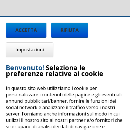
ACCETTA
RIFIUTA
Impostazioni
Benvenuto!
Seleziona le
preferenze relative ai cookie
In questo sito web utilizziamo i cookie per
personalizzare i contenuti delle pagine e gli eventuali
annunci pubblicitari/banner, fornire le funzioni dei
Copyright © 2017 by Centro Tecnologico Arti e
social network e analizzare il traffico verso i nostri
Mestieri - All rights reserved -
Privacy Policy
-
server. Forniamo anche informazioni sul modo in cui
Cookie Policy
-
Dichiarazione di accessibilità
utilizzi il nostro sito ai nostri partner e/o fornitori che
Realizzato con la
piattaforma e-Learning
si occupano di analisi dei dati di navigazione e
DynDevice LCMS