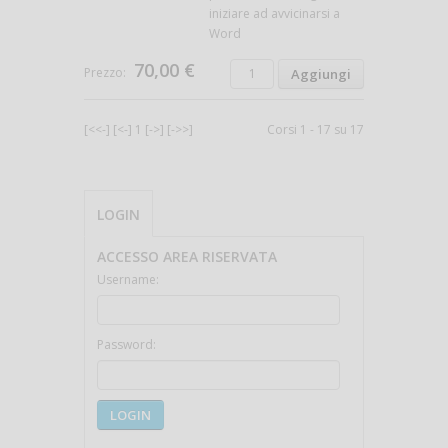
iniziare ad avvicinarsi a
Word
70,00 €
Prezzo:
[<<-]
[<-]
1
[->]
[->>]
Corsi 1 - 17 su 17
LOGIN
ACCESSO AREA RISERVATA
Username:
Password:
LOGIN