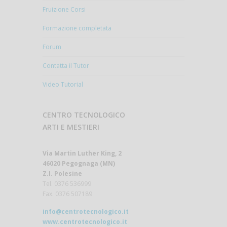
Fruizione Corsi
Formazione completata
Forum
Contatta il Tutor
Video Tutorial
CENTRO TECNOLOGICO
ARTI E MESTIERI
Via Martin Luther King, 2
46020 Pegognaga (MN)
Z.I. Polesine
Tel. 0376 536999
Fax. 0376 507189
info@centrotecnologico.it
www.centrotecnologico.it