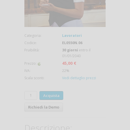
Categoria:
Lavoratori
Codice:
EL0550N.06
Fruibilità:
30 giorni
entro il
01/01/2040
45,00 €
Prezzo:
IVA:
22%
Scala sconti:
Vedi dettaglio prezzi
Acquista
Richiedi la Demo
Descrizione: