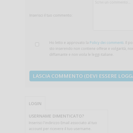
Inserisci il tuo commento:
Ho letto e approvato la
Policy dei commenti
. Il p
sto inserendo non contiene offese e volgarità, no
diffamante e non viola le leggi italiane.
LOGIN
USERNAME DIMENTICATO?
Inserisci l'indirizzo Email associato al tuo
account per ricevere il tuo username.