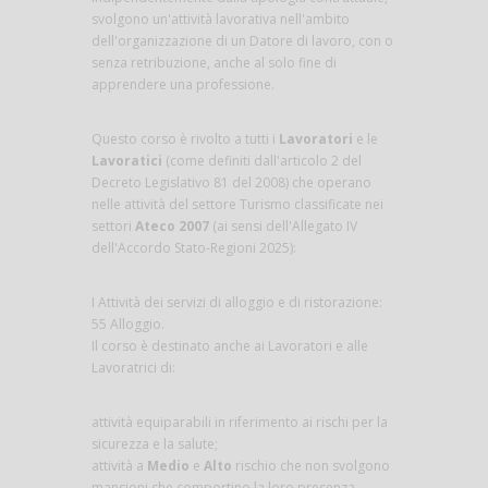
svolgono un'attività lavorativa nell'ambito
dell'organizzazione di un Datore di lavoro, con o
senza retribuzione, anche al solo fine di
apprendere una professione.
Questo corso è rivolto a tutti i
Lavoratori
e le
Lavoratici
(come definiti dall'articolo 2 del
Decreto Legislativo 81 del 2008) che operano
nelle attività del settore Turismo classificate nei
settori
Ateco 2007
(ai sensi dell'Allegato IV
dell'Accordo Stato-Regioni 2025):
I Attività dei servizi di alloggio e di ristorazione:
55 Alloggio.
Il corso è destinato anche ai Lavoratori e alle
Lavoratrici di:
attività equiparabili in riferimento ai rischi per la
sicurezza e la salute;
attività a
Medio
e
Alto
rischio che non svolgono
mansioni che comportino la loro presenza,