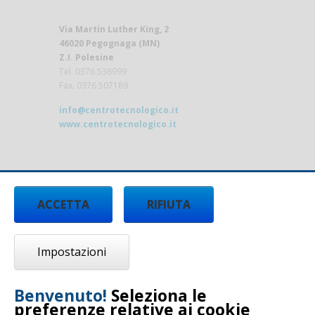
Via Martin Luther King, 2
46020 Pegognaga (MN)
Z.I. Polesine
Tel. 0376 536999
Fax. 0376 507189
info@centrotecnologico.it
www.centrotecnologico.it
ACCETTA
RIFIUTA
Impostazioni
Benvenuto!
Seleziona le
preferenze relative ai cookie