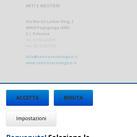
ARTI E MESTIERI
Via Martin Luther King, 2
46020 Pegognaga (MN)
Z.I. Polesine
Tel. 0376 536999
Fax. 0376 507189
info@centrotecnologico.it
www.centrotecnologico.it
ACCETTA
RIFIUTA
Impostazioni