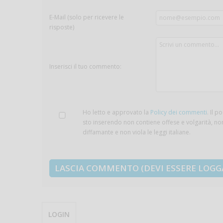
E-Mail (solo per ricevere le
risposte)
Inserisci il tuo commento:
Ho letto e approvato la
Policy dei commenti
. Il p
sto inserendo non contiene offese e volgarità, no
diffamante e non viola le leggi italiane.
LOGIN