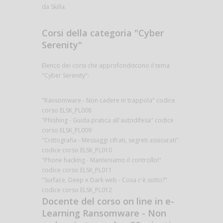
da Skilla.
Corsi della categoria "Cyber
Serenity"
Elenco dei corsi che approfondiscono il tema
"Cyber Serenity":
"Ransomware - Non cadere in trappola" codice
corso ELSK_PL008
"Phishing - Guida pratica all'autodifesa" codice
corso ELSK_PL009
"Crittografia - Messaggi cifrati, segreti assicurati"
codice corso ELSK_PL010
"Phone hacking - Manteniamo il controllo!"
codice corso ELSK_PL011
"Surface, Deep e Dark web - Cosa c'è sotto?"
codice corso ELSK_PL012
Docente del corso on line in e-
Learning Ransomware - Non