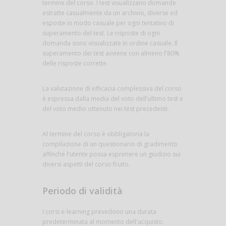
termine del corso. I test visualizzano domande
estratte casualmente da un archivio, diverse ed
esposte in modo casuale per ogni tentativo di
superamento del test. Le risposte di ogni
domanda sono visualizzate in ordine casuale. Il
superamento dei test avviene con almeno l'80%
delle risposte corrette.
La valutazione di efficacia complessiva del corso
è espressa dalla media del voto dell'ultimo test e
del voto medio ottenuto nei test precedenti.
Al termine del corso è obbligatoria la
compilazione di un questionario di gradimento
affinché l'utente possa esprimere un giudizio sui
diversi aspetti del corso fruito.
Periodo di validità
I corsi e-learning prevedono una durata
predeterminata al momento dell'acquisto.