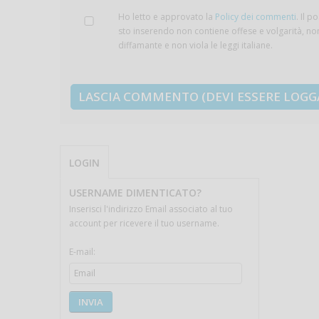
Ho letto e approvato la
Policy dei commenti
. Il p
sto inserendo non contiene offese e volgarità, no
diffamante e non viola le leggi italiane.
LOGIN
USERNAME DIMENTICATO?
Inserisci l'indirizzo Email associato al tuo
account per ricevere il tuo username.
E-mail:
INVIA