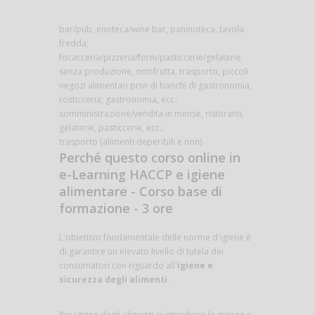
bar/pub, enoteca/wine bar, paninoteca, tavola
fredda;
focacceria/pizzeria/forni/pasticcerie/gelaterie
senza produzione, ortofrutta, trasporto, piccoli
negozi alimentari privi di banchi di gastronomia,
rosticceria, gastronomia, ecc.;
somministrazione/vendita in mense, ristoranti,
gelaterie, pasticcerie, ecc.;
trasporto (alimenti deperibili e non).
Perché questo corso online in
e-Learning HACCP e igiene
alimentare - Corso base di
formazione - 3 ore
L'obiettivo fondamentale delle norme d'igiene è
di garantire un elevato livello di tutela dei
consumatori con riguardo all'
igiene e
sicurezza degli alimenti
.
Per igiene degli alimenti si intendono le misure e