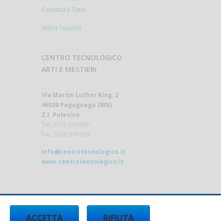
Contatta il Tutor
Video Tutorial
CENTRO TECNOLOGICO
ARTI E MESTIERI
Via Martin Luther King, 2
46020 Pegognaga (MN)
Z.I. Polesine
Tel. 0376 536999
Fax. 0376 507189
info@centrotecnologico.it
www.centrotecnologico.it
ACCETTA
RIFIUTA