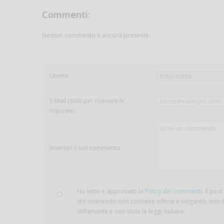
Commenti:
Nessun commento è ancora presente.
Utente:
E-Mail (solo per ricevere le
risposte)
Inserisci il tuo commento:
Ho letto e approvato la
Policy dei commenti
. Il pos
sto inserendo non contiene offese e volgarità, non 
diffamante e non viola le leggi italiane.