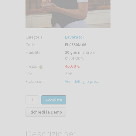
Categoria:
Lavoratori
Codice:
EL0550N.06
Fruibilità:
30 giorni
entro il
01/01/2040
45,00 €
Prezzo:
IVA:
22%
Scala sconti:
Vedi dettaglio prezzi
Acquista
Richiedi la Demo
Descrizione: