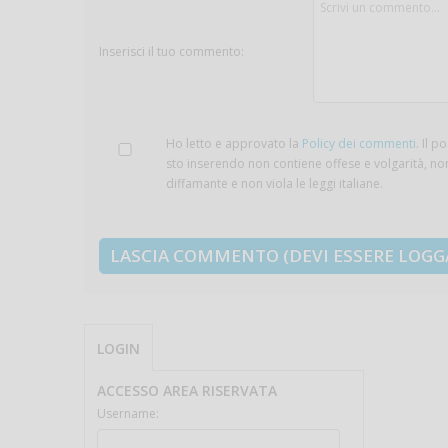
Inserisci il tuo commento:
Ho letto e approvato la
Policy dei commenti
. Il p
sto inserendo non contiene offese e volgarità, no
diffamante e non viola le leggi italiane.
LOGIN
ACCESSO AREA RISERVATA
Username: