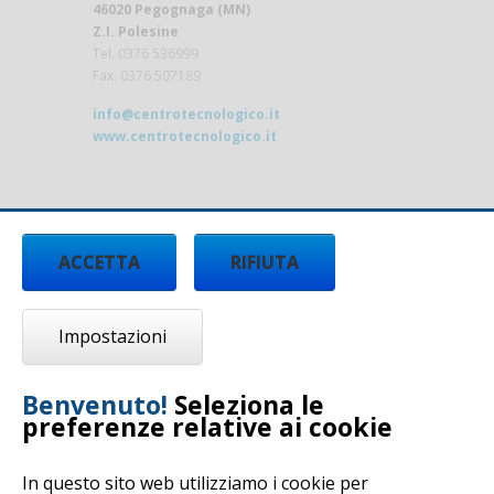
46020 Pegognaga (MN)
Z.I. Polesine
Tel. 0376 536999
Fax. 0376 507189
info@centrotecnologico.it
www.centrotecnologico.it
ACCETTA
RIFIUTA
Impostazioni
Benvenuto!
Seleziona le
preferenze relative ai cookie
In questo sito web utilizziamo i cookie per