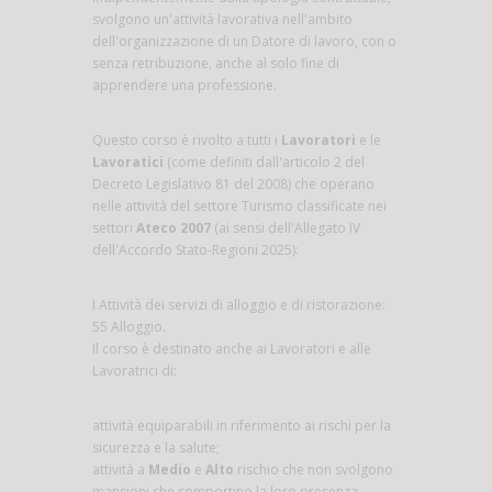
svolgono un'attività lavorativa nell'ambito
dell'organizzazione di un Datore di lavoro, con o
senza retribuzione, anche al solo fine di
apprendere una professione.
Questo corso è rivolto a tutti i
Lavoratori
e le
Lavoratici
(come definiti dall'articolo 2 del
Decreto Legislativo 81 del 2008) che operano
nelle attività del settore Turismo classificate nei
settori
Ateco 2007
(ai sensi dell'Allegato IV
dell'Accordo Stato-Regioni 2025):
I Attività dei servizi di alloggio e di ristorazione:
55 Alloggio.
Il corso è destinato anche ai Lavoratori e alle
Lavoratrici di:
attività equiparabili in riferimento ai rischi per la
sicurezza e la salute;
attività a
Medio
e
Alto
rischio che non svolgono
mansioni che comportino la loro presenza,