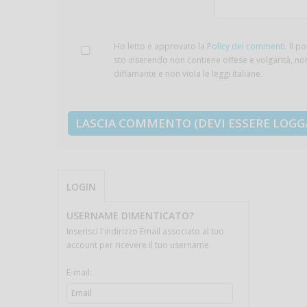
Ho letto e approvato la
Policy dei commenti
. Il p
sto inserendo non contiene offese e volgarità, no
diffamante e non viola le leggi italiane.
LOGIN
USERNAME DIMENTICATO?
Inserisci l'indirizzo Email associato al tuo
account per ricevere il tuo username.
E-mail: