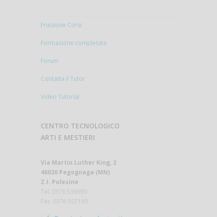
Fruizione Corsi
Formazione completata
Forum
Contatta il Tutor
Video Tutorial
CENTRO TECNOLOGICO
ARTI E MESTIERI
Via Martin Luther King, 2
46020 Pegognaga (MN)
Z.I. Polesine
Tel. 0376 536999
Fax. 0376 507189