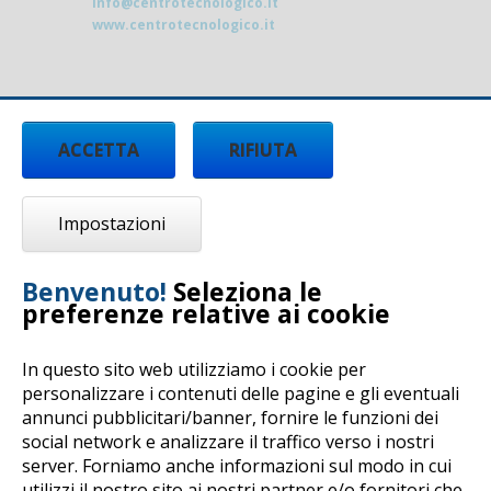
info@centrotecnologico.it
www.centrotecnologico.it
ACCETTA
RIFIUTA
Impostazioni
Benvenuto!
Seleziona le
preferenze relative ai cookie
In questo sito web utilizziamo i cookie per
personalizzare i contenuti delle pagine e gli eventuali
annunci pubblicitari/banner, fornire le funzioni dei
Copyright © 2017 by Centro Tecnologico Arti e
social network e analizzare il traffico verso i nostri
Mestieri - All rights reserved -
Privacy Policy
-
server. Forniamo anche informazioni sul modo in cui
Cookie Policy
-
Dichiarazione di accessibilità
utilizzi il nostro sito ai nostri partner e/o fornitori che