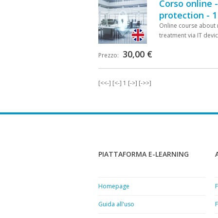
Corso online 
protection - 1
Online course about r
treatment via IT devi
30,00 €
Prezzo:
[<<-]
[<-]
1
[->]
[->>]
PIATTAFORMA E-LEARNING
Homepage
F
Guida all'uso