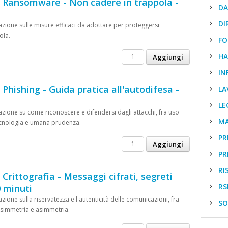
- Ransomware - Non cadere in trappola -
DAT
DIR
zione sulle misure efficaci da adottare per proteggersi
ola.
FOR
HAC
INF
 Phishing - Guida pratica all'autodifesa -
LAV
LEG
zione su come riconoscere e difendersi dagli attacchi, fra uso
MA
ecnologia e umana prudenza.
PRE
PRI
RIS
 Crittografia - Messaggi cifrati, segreti
RSP
0 minuti
ione sulla riservatezza e l'autenticità delle comunicazioni, fra
SOS
 simmetria e asimmetria.