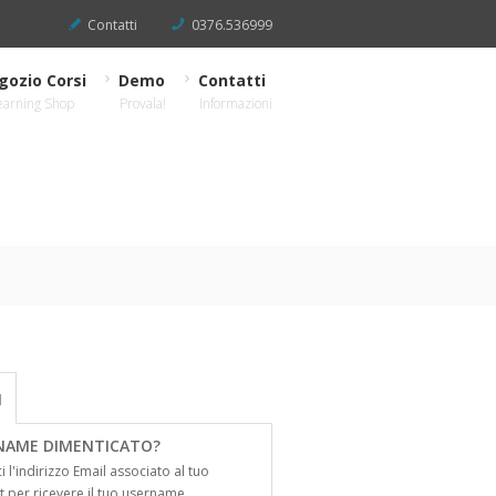
Contatti
0376.536999
gozio Corsi
Demo
Contatti
earning Shop
Provala!
Informazioni
N
NAME DIMENTICATO?
ci l'indirizzo Email associato al tuo
 per ricevere il tuo username.