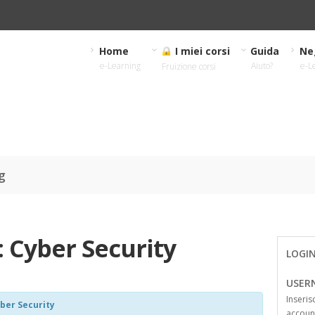
Home
I miei corsi
Guida
Ne
e-Learning
Aiuto?
e-L
Fruizione corsi
g
:
Cyber Security
LOGI
USER
Inseris
ber Security
account